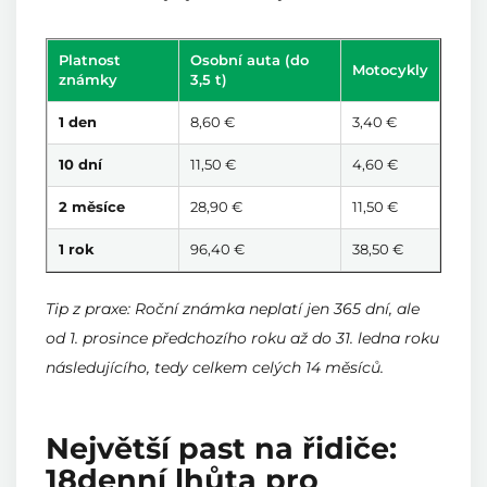
Platnost
Osobní auta (do
Motocykly
známky
3,5 t)
1 den
8,60 €
3,40 €
10 dní
11,50 €
4,60 €
2 měsíce
28,90 €
11,50 €
1 rok
96,40 €
38,50 €
Tip z praxe: Roční známka neplatí jen 365 dní, ale
od 1. prosince předchozího roku až do 31. ledna roku
následujícího, tedy celkem celých 14 měsíců.
Největší past na řidiče:
18denní lhůta pro