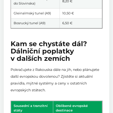
8,20 €
do Slovinska)
Gleinalmský tunel (A9)
10,50 €
Bosrucký tunel (A9)
6,50 €
Kam se chystáte dál?
Dálniční poplatky
v dalších zemích
Pokračujete z Rakouska dále na jih, nebo plánujete
další evropskou dovolenou? Zjistěte si aktuální
pravidla, mýtné systémy a ceny v ostatních
evropských státech.
Sousední a tranzitní
Oblíbené evropské
státy
destinace