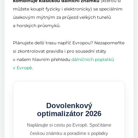
kombinuje klasickou dálniční známku
(kterou si
můžete koupit fyzicky i elektronicky) se speciálním
úsekovým mýtným za průjezd velkých tunelů
a horských průsmyků.
Plánujete delší trasu napříč Evropou? Nezapomeňte
si zkontrolovat pravidla i pro sousední státy
v našem hlavním přehledu
dálničních poplatků
v Evropě
.
Dovolenkový
optimalizátor 2026
Naplánujte si cestu po Evropě. Spočítáme
českou známku a poradíme s poplatky