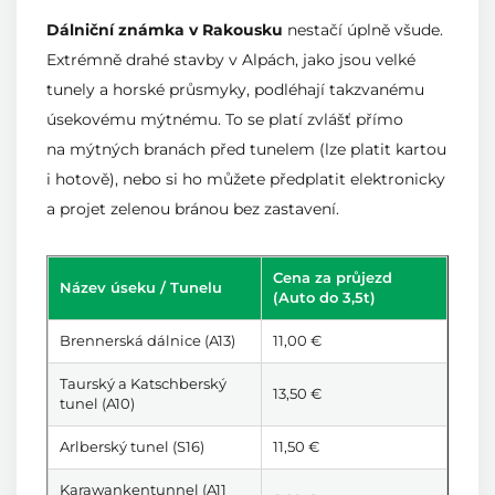
Dálniční známka v Rakousku
nestačí úplně všude.
Extrémně drahé stavby v Alpách, jako jsou velké
tunely a horské průsmyky, podléhají takzvanému
úsekovému mýtnému. To se platí zvlášť přímo
na mýtných branách před tunelem (lze platit kartou
i hotově), nebo si ho můžete předplatit elektronicky
a projet zelenou bránou bez zastavení.
Cena za průjezd
Název úseku / Tunelu
(Auto do 3,5t)
Brennerská dálnice (A13)
11,00 €
Taurský a Katschberský
13,50 €
tunel (A10)
Arlberský tunel (S16)
11,50 €
Karawankentunnel (A11