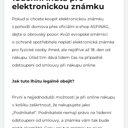
elektronickou známku
Pokud si chcete koupit elektronickou známku
z pohodlí domova přes oficiální e-shop ASFINAG,
dejte si obrovský pozor. Kvůli evropské směrnici
o ochraně spotřebitele neplatí elektronická známka
pro fyzické osoby ihned, ale nejdříve až 18. den od
nákupu. Úřad tím dává lidem čas na případné
odstoupení od smlouvy při nákupu online.
Jak tuto lhůtu legálně obejít?
První a nejjednodušší možností je při online nákupu
v košíku zaškrtnout, že nakupujete jako
„Podnikatel“. Podnikatelé nemají právo na 14denní
odstoupení od smlouvy, a známka vám tak bude
platit okamžitě. Cenu ani typ známky to nijak