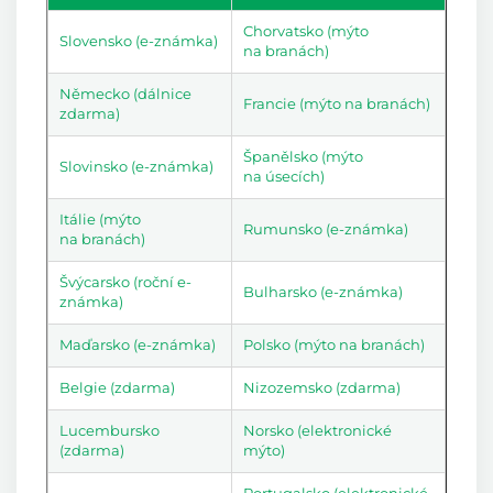
Chorvatsko (mýto
Slovensko (e-známka)
na branách)
Německo (dálnice
Francie (mýto na branách)
zdarma)
Španělsko (mýto
Slovinsko (e-známka)
na úsecích)
Itálie (mýto
Rumunsko (e-známka)
na branách)
Švýcarsko (roční e-
Bulharsko (e-známka)
známka)
Maďarsko (e-známka)
Polsko (mýto na branách)
Belgie (zdarma)
Nizozemsko (zdarma)
Lucembursko
Norsko (elektronické
(zdarma)
mýto)