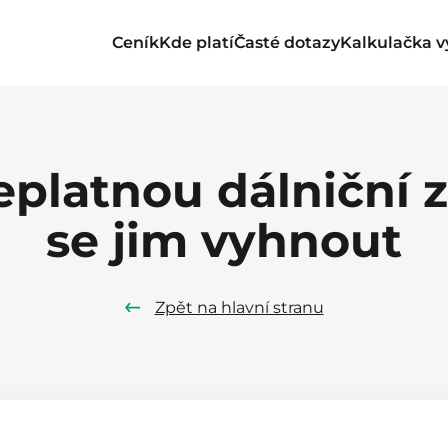
Ceník
Kde platí
Časté dotazy
Kalkulačka v
eplatnou dálniční 
se jim vyhnout
Zpět na hlavní stranu