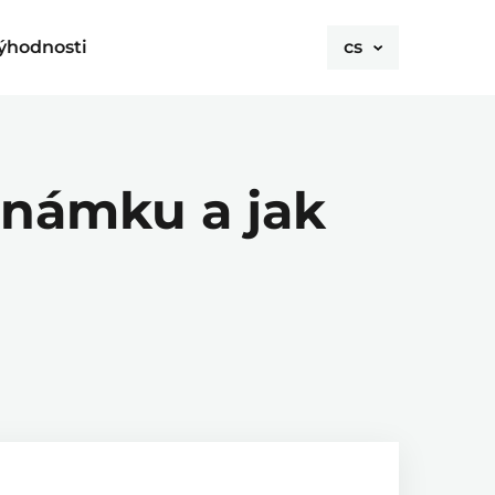
ýhodnosti
cs
známku a jak