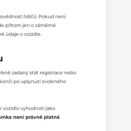
dpovědnost řidičů. Pokud není
jde přitom jen o záměrné
 údaje o vozidle.
u
ybně zadaný stát registrace nebo
a končí po uplynutí zvoleného
 vozidlo vyhodnotí jako
ámka není právně platná