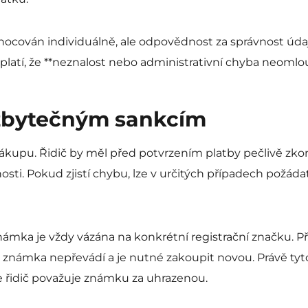
nocován individuálně, ale odpovědnost za správnost úd
 platí, že **neznalost nebo administrativní chyba neomlou
 zbytečným sankcím
ákupu. Řidič by měl před potvrzením platby pečlivě zkont
osti. Pokud zjistí chybu, lze v určitých případech požád
námka je vždy vázána na konkrétní registrační značku. Př
e známka nepřevádí a je nutné zakoupit novou. Právě tyt
řidič považuje známku za uhrazenou.