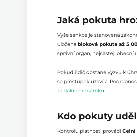
Jaká pokuta hroz
Výše sankce je stanovena zákonem
uložena
bloková pokuta až 5 0
správní orgán, nejčastěji obecní
Pokud řidič dostane výzvu k úhra
se přestupek uzavírá. Podrobnos
za dálniční známku
.
Kdo pokuty udělu
Kontrolu platnosti provádí
Celní