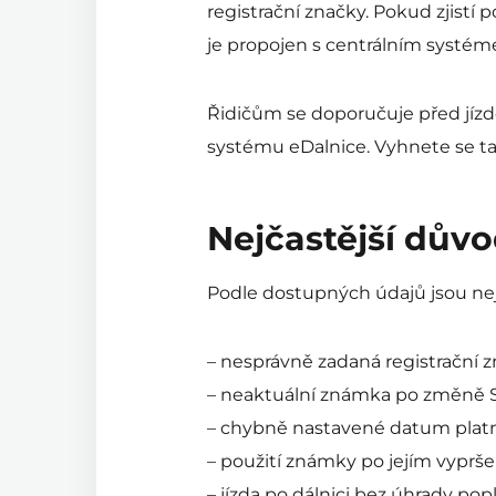
registrační značky. Pokud zjistí
je propojen s centrálním systém
Řidičům se doporučuje před jízdo
systému eDalnice. Vyhnete se t
Nejčastější dův
Podle dostupných údajů jsou nej
– nesprávně zadaná registrační z
– neaktuální známka po změně 
– chybně nastavené datum platn
– použití známky po jejím vyprše
– jízda po dálnici bez úhrady pop