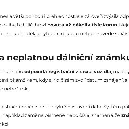
nesla větší pohodlí i přehlednost, ale zároveň zvýšila o
odhalí a řidiči hrozí
pokuta až několik tisíc korun
. Ne
i ten, kdo udělá chybu při nákupu nebo neuvede správné
za neplatnou dálniční známk
a, která
neodpovídá registrační značce vozidla
, má ch
začíná okamžikem, kdy si řidič sám zvolí datum zahájení, 
c nebo 1 rok.
gistrační značce nebo mylné nastavení data. Systém pak
a, například záměna písmene nebo čísla, znamená, že
zn
nkci.