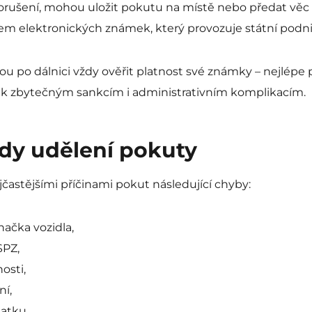
 porušení, mohou uložit pokutu na místě nebo předat věc 
em elektronických známek, který provozuje státní podn
u po dálnici vždy ověřit platnost své známky – nejlépe 
ak zbytečným sankcím i administrativním komplikacím.
ody udělení pokuty
častějšími příčinami pokut následující chyby:
načka vozidla,
SPZ,
osti,
ní,
latku.