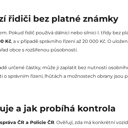
í řidiči bez platné známky
. Pokud řidič používá dálnici nebo silnici I. třídy bez
00 Kč
, a v případě správního řízení až 20 000 Kč. O ulože
 úřad obce s rozšířenou působností.
dě určené částky, může ji zaplatit bez nutnosti osobníh
ti o správním řízení, lhůtách a možnostech obrany jsou 
je a jak probíhá kontrola
 správa ČR a Policie ČR
. Ověřují, zda má konkrétní vozi