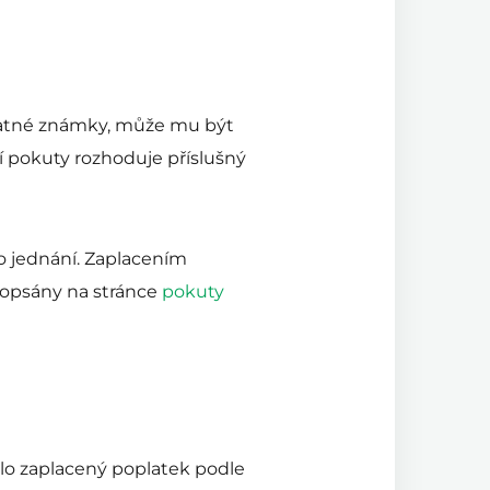
 platné známky, může mu být
ní pokuty rozhoduje příslušný
o jednání. Zaplacením
popsány na stránce
pokuty
dlo zaplacený poplatek podle