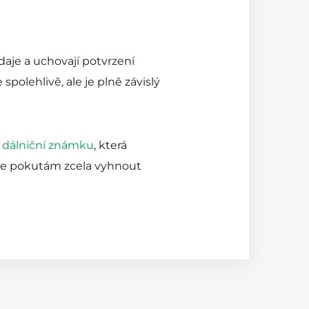
daje a uchovají potvrzení
polehlivě, ale je plně závislý
 dálniční známku
, která
 lze pokutám zcela vyhnout