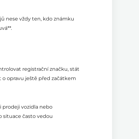
ajů nese vždy ten, kdo známku
vá**.
rolovat registrační značku, stát
at o opravu ještě před začátkem
i prodeji vozidla nebo
o situace často vedou