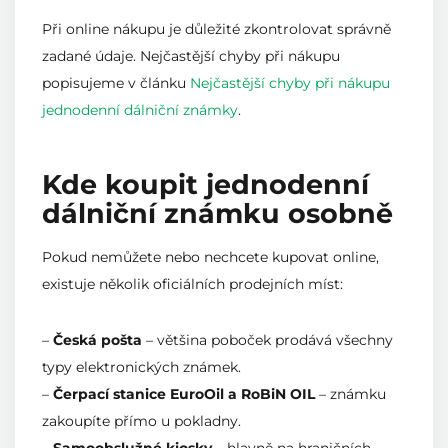
Při online nákupu je důležité zkontrolovat správně
zadané údaje. Nejčastější chyby při nákupu
popisujeme v článku
Nejčastější chyby při nákupu
jednodenní dálniční známky
.
Kde koupit jednodenní
dálniční známku osobně
Pokud nemůžete nebo nechcete kupovat online,
existuje několik oficiálních prodejních míst:
–
Česká pošta
– většina poboček prodává všechny
typy elektronických známek.
–
Čerpací stanice EuroOil a RoBiN OIL
– známku
zakoupíte přímo u pokladny.
–
Samoobslužné kiosky
– hlavně na hraničních