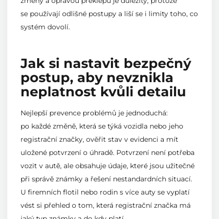
změny a opravou překlepu je důležitý, protože
se používají odlišné postupy a liší se i limity toho, co
systém dovolí.
Jak si nastavit bezpečný
postup, aby nevznikla
neplatnost kvůli detailu
Nejlepší prevence problémů je jednoduchá:
po každé změně, která se týká vozidla nebo jeho
registrační značky, ověřit stav v evidenci a mít
uložené potvrzení o úhradě. Potvrzení není potřeba
vozit v autě, ale obsahuje údaje, které jsou užitečné
při správě známky a řešení nestandardních situací.
U firemních flotil nebo rodin s více auty se vyplatí
vést si přehled o tom, která registrační značka má
jaký typ známky a do kdy platí.