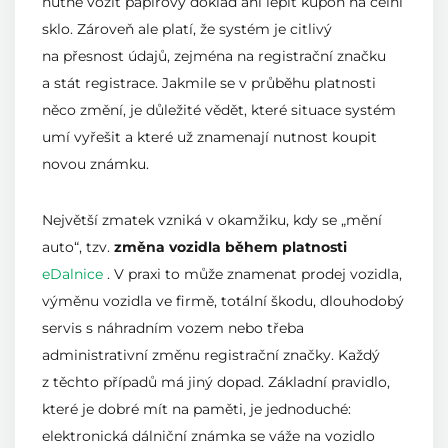
nutné vozit papírový doklad ani lepit kupón na čelní
sklo. Zároveň ale platí, že systém je citlivý
na přesnost údajů, zejména na registrační značku
a stát registrace. Jakmile se v průběhu platnosti
něco změní, je důležité vědět, které situace systém
umí vyřešit a které už znamenají nutnost koupit
novou známku.
Největší zmatek vzniká v okamžiku, kdy se „mění
auto“, tzv.
změna vozidla během platnosti
eDalnice
. V praxi to může znamenat prodej vozidla,
výměnu vozidla ve firmě, totální škodu, dlouhodobý
servis s náhradním vozem nebo třeba
administrativní změnu registrační značky. Každý
z těchto případů má jiný dopad. Základní pravidlo,
které je dobré mít na paměti, je jednoduché:
elektronická dálniční známka se váže na vozidlo