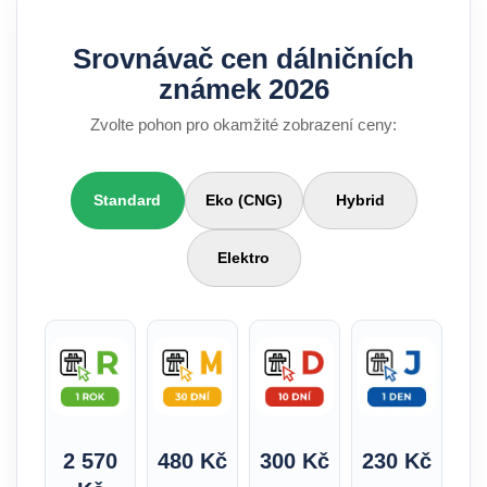
Srovnávač cen dálničních
známek 2026
Zvolte pohon pro okamžité zobrazení ceny:
Standard
Eko (CNG)
Hybrid
Elektro
2 570
480 Kč
300 Kč
230 Kč