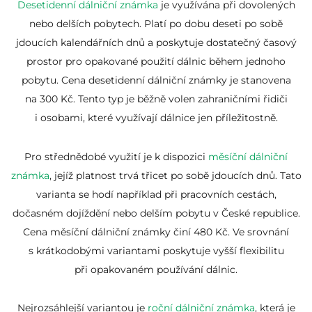
Desetidenní dálniční známka
je využívána při dovolených
nebo delších pobytech. Platí po dobu deseti po sobě
jdoucích kalendářních dnů a poskytuje dostatečný časový
prostor pro opakované použití dálnic během jednoho
pobytu. Cena desetidenní dálniční známky je stanovena
na 300 Kč. Tento typ je běžně volen zahraničními řidiči
i osobami, které využívají dálnice jen příležitostně.
Pro střednědobé využití je k dispozici
měsíční dálniční
známka
, jejíž platnost trvá třicet po sobě jdoucích dnů. Tato
varianta se hodí například při pracovních cestách,
dočasném dojíždění nebo delším pobytu v České republice.
Cena měsíční dálniční známky činí 480 Kč. Ve srovnání
s krátkodobými variantami poskytuje vyšší flexibilitu
při opakovaném používání dálnic.
Nejrozsáhlejší variantou je
roční dálniční známka
, která je